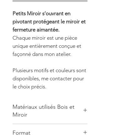
Petits Miroir s’ouvrant en
pivotant protégeant le miroir et
fermeture aimantée.
Chaque miroir est une pièce
unique entièrement conçue et
façonné dans mon atelier.
Plusieurs motifs et couleurs sont
disponibles, me contacter pour
le choix précis.
Matériaux utilisés Bois et
Miroir
Composition
: marqueteries sur
Format
supports en Frêne, Noyer ou Merisier.