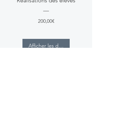
Réalisations des élèves
Prix
200,00€
Afficher les détails
06.74.98.77.60
corinne@marqueterie-art.com
6 place du Terrail, 81380 Lescure
d'Albigeois