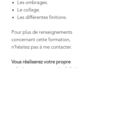
Les ombrages.
Le collage.
Les différentes finitions.
Pour plus de renseignements
concernant cette formation,
n’hésitez pas à me contacter.
Vous réaliserez votre propre
création en marqueterie de bois.
Informations générales
Le nombre de participants est limité à
4 personnes pour un suivi
personnalisé et un minimum de deux
personnes est requis pour maintenir
06.74.98.77.60
une date de stage.
corinne@marqueterie-art.com