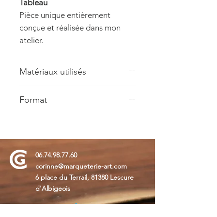
Tableau
Pièce unique entièrement
conçue et réalisée dans mon
atelier.
Matériaux utilisés
Composition
: marqueterie de loupe
Format
de Frêne, loupe d'Amboine, Ebène
de Macassar, Padouk, Amarante,
Longueur 49cm, largeur 33cm
Noyer, Sycomore, Poirier, Ebène vert,
Sycomore teinté vert, bleu, prune et
rouge.
06.74.98.77.60
corinne@marqueterie-art.com
6 place du Terrail, 81380 Lescure
d'Albigeois